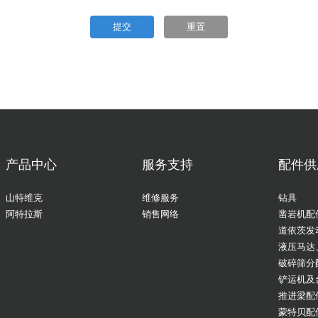
提交
重置
产品中心
服务支持
配件供
山特维克
维修服务
钻具
阿特拉斯
销售网络
凿岩机配
道依茨发
液压马达
破碎筛分
铲运机及
推进梁配
蒙特贝配