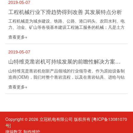
2019-05-07
工程机械行业下滑趋势得到改善 其发展特点分析
工程机械是为城乡建设、铁路、公路、港口码头、农田水利、电
力、冶金、矿山等各项基本建设工程施工服务的机械；凡是土方
工程、石方工程、混凝土工程及各种建筑安装工程在综合机械化
查看更多+
施工中，所必需的作业机械设备，统...
2019-05-07
山特维克凿岩机可持续发展的前瞻性解决方案强势登场
山特维克是凿岩机创新产品领域的行业领导者。作为原始设备制
造商(OEM)，我们对整个凿岩流程，以及在凿岩钻具、进给与钻
机匹配方面有着深入的理解。 2015年4月24日我们推出了三款
查看更多+
山特维克凿岩机前瞻性解...
Copyright © 2026
立冠机电有限公司
版权所有
[粤ICP备13081070
号]
捷瑞数字
制作维护